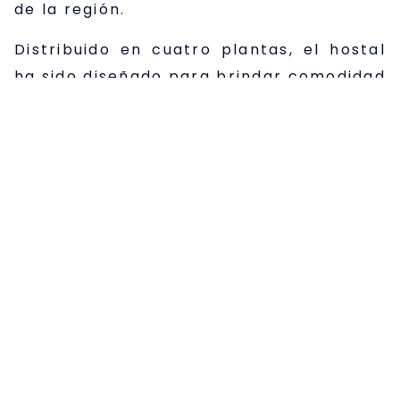
de la región.
Distribuido en cuatro plantas, el hostal
ha sido diseñado para brindar comodidad
y versatilidad a sus huéspedes. En la
planta baja, se encuentran cuatro
habitaciones dobles, una de ellas
adaptada para personas con movilidad
reducida, mientras que las plantas
primera y segunda cuentan con cuatro
habitaciones dobles y una simple cada
una. La planta ático ofrece una
habitación doble y una simple con vistas
privilegiadas sobre el Casco Histórico.
El edificio presenta un atractivo patio