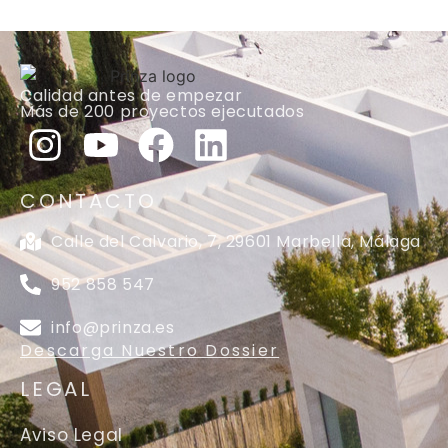
Calidad antes de empezar
Más de 200 proyectos ejecutados
CONTACTO
Calle del Calvario, 7, 29601 Marbella, Málaga
952 858 547
info@prinza.es
Descarga Nuestro Dossier
LEGAL
Aviso Legal