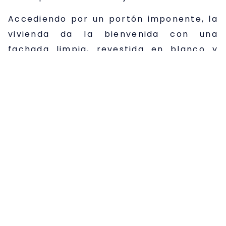
Accediendo por un portón imponente, la
vivienda da la bienvenida con una
fachada limpia, revestida en blanco y
piedra natural, donde la vegetación
cuidadosamente integrada aporta
carácter y serenidad desde el primer
instante.
Cada rincón ha sido cuidadosamente
diseñado para ofrecer funcionalidad sin
renunciar a la estética.
La vivienda reformada ofrece una
superficie construida total de 814,64 m²,
distribuidos de forma inteligente en tres