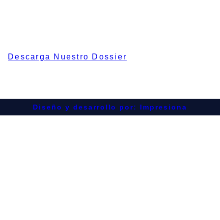
Calle del Calvario, 7, 29601 Marbella, Málaga
952 858 547
info@prinza.es
Descarga Nuestro Dossier
Diseño y desarrollo por: Impresiona​