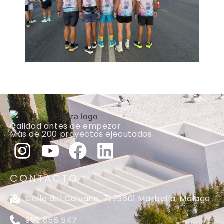
Calidad antes de empezar
Más de 200 proyectos ejecutados
CONTACTO
Calle del Calvario, 7, 29601 Marbella, Málaga
952 858 547