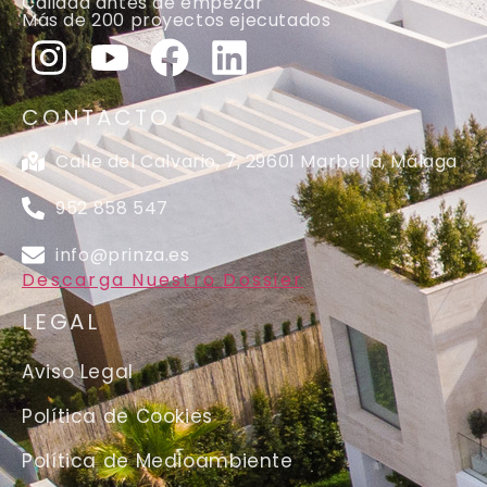
Calidad antes de empezar
Más de 200 proyectos ejecutados
CONTACTO
Calle del Calvario, 7, 29601 Marbella, Málaga
952 858 547
info@prinza.es
Descarga Nuestro Dossier
LEGAL
Aviso Legal
Política de Cookies
Política de Medioambiente